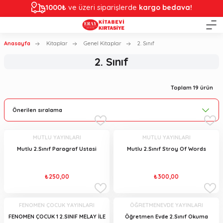
1000₺
ve üzeri siparişlerde
kargo bedava!
Anasayfa
Kitaplar
Genel Kitaplar
2. Sınıf
2. Sınıf
Toplam 19 ürün
MUTLU YAYINLARI
MUTLU YAYINLARI
Mutlu 2.Sınıf Paragraf Ustasi
Mutlu 2.Sınıf Stroy Of Words
₺250,00
₺300,00
FENOMEN ÇOCUK YAYINLARI
ÖĞRETMENEVDE YAYINLARI
FENOMEN ÇOCUK 1 2.SINIF MELAY İLE
Öğretmen Evde 2.Sınıf Okuma