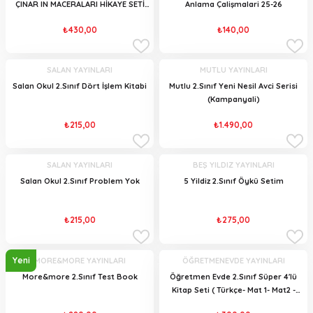
ÇINAR IN MACERALARI HİKAYE SETİ
Anlama Çalişmalari 25-26
(10 Kitap)
₺430,00
₺140,00
SALAN YAYINLARI
MUTLU YAYINLARI
Salan Okul 2.Sınıf Dört İşlem Kitabi
Mutlu 2.Sınıf Yeni Nesil Avci Serisi
(Kampanyali)
₺215,00
₺1.490,00
SALAN YAYINLARI
BEŞ YILDIZ YAYINLARI
Salan Okul 2.Sınıf Problem Yok
5 Yildiz 2.Sınıf Öykü Setim
₺215,00
₺275,00
Yeni
MORE&MORE YAYINLARI
ÖĞRETMENEVDE YAYINLARI
More&more 2.Sınıf Test Book
Öğretmen Evde 2.Sınıf Süper 4'lü
Kitap Seti ( Türkçe- Mat 1- Mat2 -
Hayat B.)