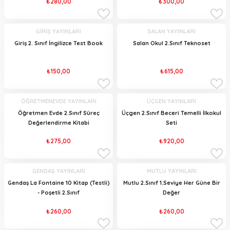
₺280,00
₺300,00
GİRİŞ YAYINLARI
SALAN YAYINLARI
Giriş 2. Sınıf İngilizce Test Book
Salan Okul 2.Sınıf Teknoset
₺150,00
₺615,00
ÖĞRETMENEVDE YAYINLARI
ÜÇGEN YAYINLARI
Öğretmen Evde 2.Sınıf Süreç
Üçgen 2.Sınıf Beceri Temelli İlkokul
Değerlendirme Kitabi
Seti
₺275,00
₺920,00
GENDAŞ YAYINLARI
MUTLU YAYINLARI
Gendaş La Fontaine 10 Kitap (Testli)
Mutlu 2.Sınıf 1.Seviye Her Güne Bir
- Poşetli 2.Sınıf
Değer
₺260,00
₺260,00