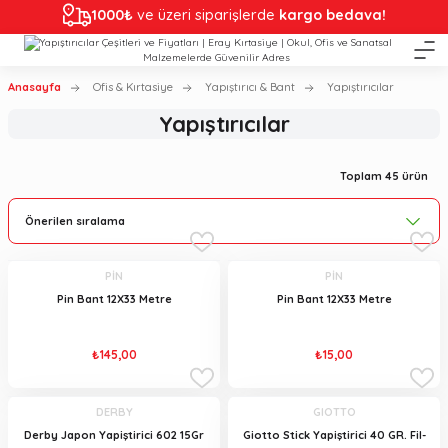
1000₺
ve üzeri siparişlerde
kargo bedava!
Anasayfa
Ofis & Kırtasiye
Yapıştırıcı & Bant
Yapıştırıcılar
Yapıştırıcılar
Toplam 45 ürün
PİN
PİN
Pin Bant 12X33 Metre
Pin Bant 12X33 Metre
₺145,00
₺15,00
DERBY
GIOTTO
Derby Japon Yapiştirici 602 15Gr
Giotto Stick Yapiştirici 40 GR. Fil-