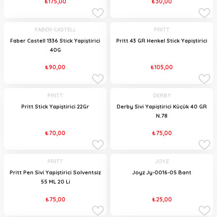
₺175,00
₺30,00
FABER-CASTELL
PRİTT
Faber Castell 1336 Stick Yapiştirici
Pritt 43 GR Henkel Stick Yapiştirici
40G
₺90,00
₺105,00
PRİTT
DERBY
Pritt Stick Yapiştirici 22Gr
Derby Sivi Yapiştirici Küçük 40 GR
N.78
₺70,00
₺75,00
PRİTT
JOYZ
Pritt Pen Sivi Yapiştirici Solventsiz
Joyz Jy-0016-05 Bant
55 ML 20 Li
₺75,00
₺25,00