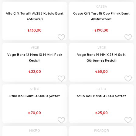
CASSA
Alfa Çift Tarafli Ab255 Kutulu Bant
Cassa Çift Tarafli Opp Filmik Bant
45Mmx20
48Mmx25mt
₺130,00
₺190,00
VEGE
VEGE
Vege Bant 12 Mmx 10 M Mini Pack
Vege Bant 19 MM X 25 M Soft
Kesicili
Görünmez Kesicili
₺22,00
₺65,00
STİLO
STİLO
Stilo Koli Banti 45X100 Şeffaf
Stilo Koli Banti 45X40 Şeffaf
₺70,00
₺25,00
MİKRO
PİCADOR