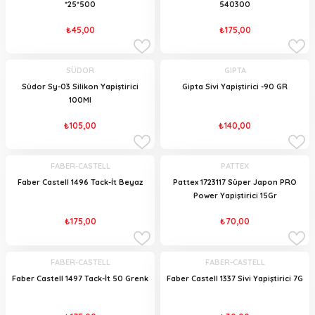
*25*500
540300
₺45,00
₺175,00
SÜDOR
GIPTA
Südor Sy-03 Silikon Yapiştirici
Gipta Sivi Yapiştirici -90 GR
100Ml
₺105,00
₺140,00
FABER-CASTELL
PATTEX
Faber Castell 1496 Tack-İt Beyaz
Pattex 1723117 Süper Japon PRO
Power Yapiştirici 15Gr
₺175,00
₺70,00
FABER-CASTELL
FABER-CASTELL
Faber Castell 1497 Tack-İt 50 Grenk
Faber Castell 1337 Sivi Yapiştirici 7G