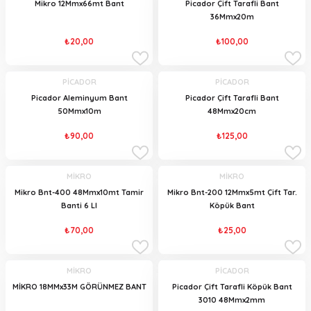
Mikro 12Mmx66mt Bant
Picador Çift Tarafli Bant
36Mmx20m
₺20,00
₺100,00
PİCADOR
PİCADOR
Picador Aleminyum Bant
Picador Çift Tarafli Bant
50Mmx10m
48Mmx20cm
₺90,00
₺125,00
MİKRO
MİKRO
Mikro Bnt-400 48Mmx10mt Tamir
Mikro Bnt-200 12Mmx5mt Çift Tar.
Banti 6 LI
Köpük Bant
₺70,00
₺25,00
MİKRO
PİCADOR
MİKRO 18MMx33M GÖRÜNMEZ BANT
Picador Çift Tarafli Köpük Bant
3010 48Mmx2mm