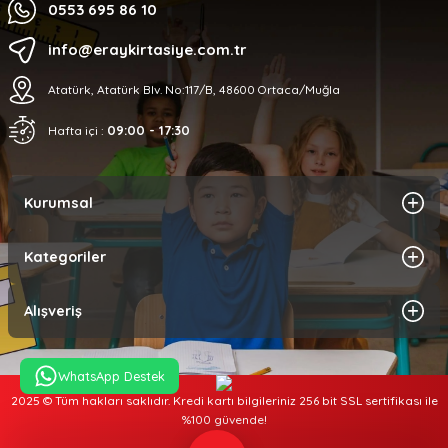
0553 695 86 10
info@eraykirtasiye.com.tr
Atatürk, Atatürk Blv. No:117/B, 48600 Ortaca/Muğla
09:00 - 17:30
Hafta içi :
Kurumsal
Kategoriler
Alışveriş
WhatsApp Destek
2025 © Tüm hakları saklıdır. Kredi kartı bilgileriniz 256 bit SSL sertifikası ile
%100 güvende!