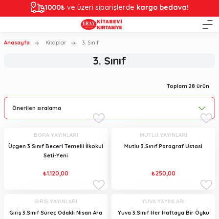
1000₺
ve üzeri siparişlerde
kargo bedava!
Anasayfa
Kitaplar
3. Sınıf
3. Sınıf
Toplam 28 ürün
BORA YAYINLARI
MUTLU YAYINLARI
Üçgen 3.Sınıf Beceri Temelli İlkokul
Mutlu 3.Sınıf Paragraf Ustasi
Seti-Yeni
₺1.120,00
₺250,00
GİRİŞ YAYINLARI
YUVA YAYINLARI
Giriş 3.Sınıf Süreç Odakli Nisan Ara
Yuva 3.Sınıf Her Haftaya Bir Öykü