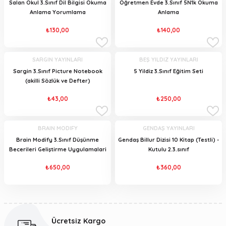
Salan Okul 3.Sınıf Dil Bilgisi Okuma
Öğretmen Evde 3.Sınıf 5N1k Okuma
Anlama Yorumlama
Anlama
₺130,00
₺140,00
SARGIN YAYINLARI
BEŞ YILDIZ YAYINLARI
Sargin 3.Sınıf Picture Notebook
5 Yildiz 3.Sınıf Eğitim Seti
(akilli Sözlük ve Defter)
₺43,00
₺250,00
BRAIN MODIFY
GENDAŞ YAYINLARI
Brain Modify 3.Sınıf Düşünme
Gendaş Billur Dizisi 10 Kitap (Testli) -
Becerileri Geliştirme Uygulamalari
Kutulu 2.3.sınıf
₺650,00
₺360,00
Ücretsiz Kargo