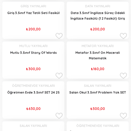
GİRİŞ YAYINLARI
DATA YAYINLARI
Giriş 3.Sınıf Yaz Tatili Seti Fasikül
Data 3.Sınıf İngilizce Süreç Odakli
İngilizce Fasikülü (1 2 Fasikül) Giriş
₺200,00
₺200,00
MUTLU YAYINLARI
METAFOR YAYINLARI
Mutlu 3.Sınıf Story Of Words
Metafor 3.Sınıf On Macerali
Matematik
₺300,00
₺160,00
ÖĞRETMENEVDE YAYINLARI
SALAN YAYINLARI
Öğretmen Evde 3.Sınıf SET 24 25
Salan Okul 3.Sınıf Problem Yok SET
₺630,00
₺500,00
SALAN YAYINLARI
ÖĞRETMENEVDE YAYINLARI