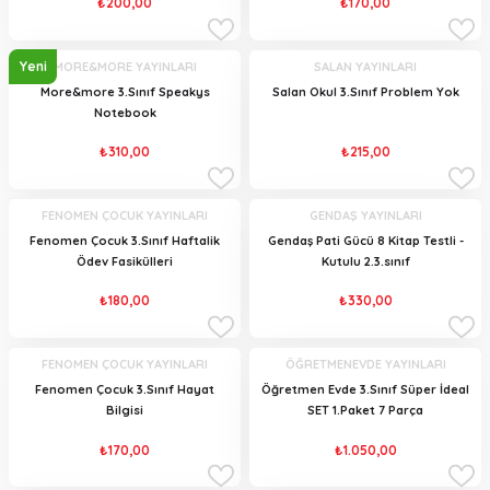
₺200,00
₺170,00
Yeni
MORE&MORE YAYINLARI
SALAN YAYINLARI
More&more 3.Sınıf Speakys
Salan Okul 3.Sınıf Problem Yok
Notebook
₺310,00
₺215,00
FENOMEN ÇOCUK YAYINLARI
GENDAŞ YAYINLARI
Fenomen Çocuk 3.Sınıf Haftalik
Gendaş Pati Gücü 8 Kitap Testli -
Ödev Fasikülleri
Kutulu 2.3.sınıf
₺180,00
₺330,00
FENOMEN ÇOCUK YAYINLARI
ÖĞRETMENEVDE YAYINLARI
Fenomen Çocuk 3.Sınıf Hayat
Öğretmen Evde 3.Sınıf Süper İdeal
Bilgisi
SET 1.Paket 7 Parça
₺170,00
₺1.050,00