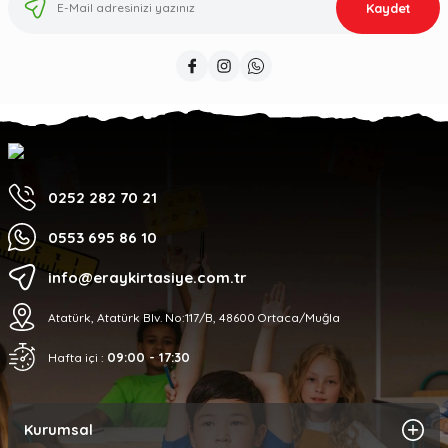
Kaydet
0252 282 70 21
0553 695 86 10
info@eraykirtasiye.com.tr
Atatürk, Atatürk Blv. No:117/B, 48600 Ortaca/Muğla
09:00 - 17:30
Hafta içi :
Kurumsal