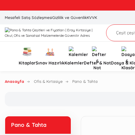
Mesafeli Satış Sözleşmesi
Gizlilik ve Güvenlik
KVVK
Kitaplar
Sınav Hazırlık
Kalemler
Defter & Not
Dosya & Kl
Anasayfa
Ofis & Kırtasiye
Pano & Tahta
Pano & Tahta