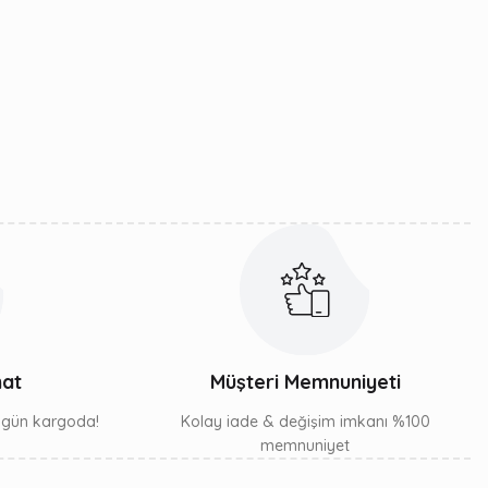
mat
Müşteri Memnuniyeti
ı gün kargoda!
Kolay iade & değişim imkanı %100
memnuniyet