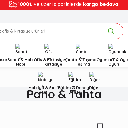
1000₺
ve üzeri siparişlerde
kargo bedava!
asör
Sanat & Hobi
Ofis & Kırtasiye
Çanta & Taşıma
Oyuncak & Oyu
Mobilya & Sarf
Eğitim & Deney
Diğer
Pano & Tahta