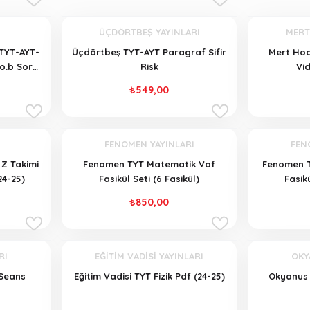
ÜÇDÖRTBEŞ YAYINLARI
MERT
TYT-AYT-
Üçdörtbeş TYT-AYT Paragraf Sifir
Mert Hoc
o.b Soru
Risk
Vid
₺549,00
FENOMEN YAYINLARI
FEN
Z Takimi
Fenomen TYT Matematik Vaf
Fenomen T
24-25)
Fasikül Seti (6 Fasikül)
Fasikü
₺850,00
RI
EĞİTİM VADİSİ YAYINLARI
OKY
 Seans
Eğitim Vadisi TYT Fizik Pdf (24-25)
Okyanus 