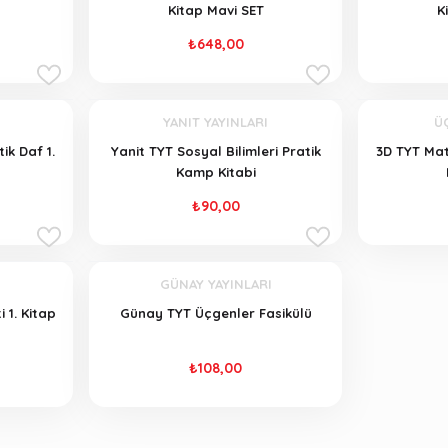
Kitap Mavi SET
K
₺648,00
YANIT YAYINLARI
Ü
ik Daf 1.
Yanit TYT Sosyal Bilimleri Pratik
3D TYT Mat
Kamp Kitabi
₺90,00
GÜNAY YAYINLARI
 1. Kitap
Günay TYT Üçgenler Fasikülü
₺108,00