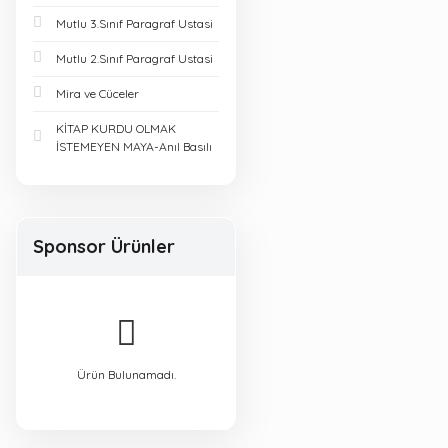
Mutlu 3.Sınıf Paragraf Ustasi
KÖŞEBİLGİ YAYINLARI
(1)
Mutlu 2.Sınıf Paragraf Ustasi
Mira ve Cüceler
KRONOMETRE
YAYINLARI (1)
KİTAP KURDU OLMAK
İSTEMEYEN MAYA-Anıl Basılı
MERT HOCA
YAYINLARI (1)
PLE YAYINLARI (1)
Sponsor Ürünler
POMODORO
YAYINLARI (1)
SONUÇ YAYINLARI (1)
Ürün Bulunamadı.
ÜÇDÖRTBEŞ
YAYINLARI (1)