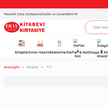
Mesafeli Satış Sözleşmesi
Gizlilik ve Güvenlik
KVVK
Kitaplar
Sınav Hazırlık
Kalemler
Defter & Not
Dosya & Kl
Anasayfa
Kitaplar
TYT