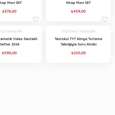
itap Mavi SET
Kitap Mavi SET
₺378,00
₺459,00
Ç-D YAYINLARI
TESTOKUL YAYINLARI
ematik Video Destekli
Testokul TYT Kimya Turlama
Defter 2026
Tekniğiyle Soru Kitabi
₺590,00
₺220,00