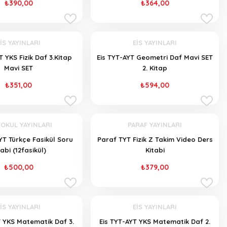
₺390,00
₺364,00
İS YAYINLARI
EİS YAYINLARI
T YKS Fizik Daf 3.Kitap
Eis TYT-AYT Geometri Daf Mavi SET
Mavi SET
2. Kitap
₺351,00
₺594,00
OKUL YAYINLARI
PARAF YAYINLARI
YT Türkçe Fasikül Soru
Paraf TYT Fizik Z Takim Video Ders
tabi (12fasikül)
Kitabi
₺500,00
₺379,00
İS YAYINLARI
EİS YAYINLARI
T YKS Matematik Daf 3.
Eis TYT-AYT YKS Matematik Daf 2.