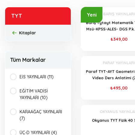
BARIŞ YAYINLARI
Yeni
TYT
Bariş Tytayt Matematik 
Msü-KPSS-ALES- DGS P.k.
Kitaplar
Bankasi
₺349,00
Tüm Markalar
PARAF YAYINLARI
Paraf TYT-AYT Geometri 
EİS YAYINLARI (11)
Video Ders Anlatimi (
₺495,00
EĞİTİM VADİSİ
YAYINLARI (10)
KARAAĞAÇ YAYINLARI
OKYANUS YAYINLA
(7)
Okyanus TYT Fizik 40
ÜÇ-D YAYINLARI (4)