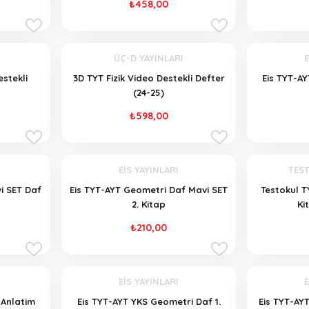
₺458,00
ÜÇ-D YAYINLARI
E
stekli
3D TYT Fizik Video Destekli Defter
Eis TYT-AY
(24-25)
₺598,00
EİS YAYINLARI
TEST
i SET Daf
Eis TYT-AYT Geometri Daf Mavi SET
Testokul T
2. Kitap
Ki
₺210,00
EİS YAYINLARI
E
 Anlatim
Eis TYT-AYT YKS Geometri Daf 1.
Eis TYT-AY