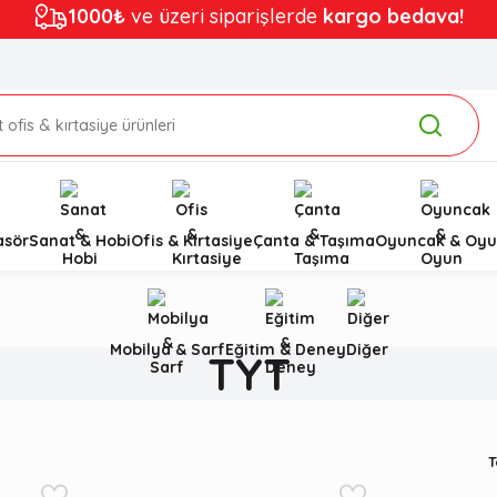
1000₺
ve üzeri siparişlerde
kargo bedava!
asör
Sanat & Hobi
Ofis & Kırtasiye
Çanta & Taşıma
Oyuncak & Oyu
Mobilya & Sarf
Eğitim & Deney
Diğer
TYT
T