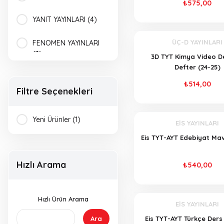
₺575,00
YANIT YAYINLARI (4)
ÜÇ-D YAYINLARI
FENOMEN YAYINLARI
(3)
3D TYT Kimya Video De
Defter (24-25)
VİP YAYINLARI (3)
₺514,00
Filtre Seçenekleri
FİDES YAYINLARI (2)
Yeni Ürünler (1)
EİS YAYINLARI
NAVİGASYON
YAYINLARI (2)
Eis TYT-AYT Edebiyat Mav
OKYANUS YAYINLARI
Hızlı Arama
₺540,00
(2)
PARAF YAYINLARI (2)
Hızlı Ürün Arama
EİS YAYINLARI
TESTOKUL YAYINLARI
Ara
Eis TYT-AYT Türkçe Ders