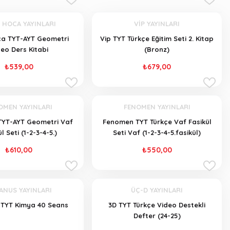
 HOCA YAYINLARI
VİP YAYINLARI
a TYT-AYT Geometri
Vip TYT Türkçe Eğitim Seti 2. Kitap
eo Ders Kitabi
(Bronz)
₺539,00
₺679,00
OMEN YAYINLARI
FENOMEN YAYINLARI
YT-AYT Geometri Vaf
Fenomen TYT Türkçe Vaf Fasikül
l Seti (1-2-3-4-5.)
Seti Vaf (1-2-3-4-5.fasikül)
₺610,00
₺550,00
ANUS YAYINLARI
ÜÇ-D YAYINLARI
TYT Kimya 40 Seans
3D TYT Türkçe Video Destekli
Defter (24-25)