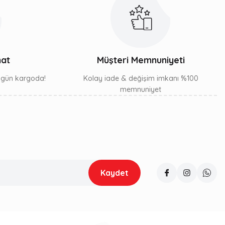
mat
Müşteri Memnuniyeti
ı gün kargoda!
Kolay iade & değişim imkanı %100
memnuniyet
Kaydet