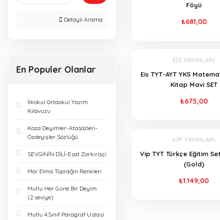
(2)
Föyü
Detaylı Arama
₺681,00
ANTRENMAN
YAYINLARI (1)
EİS YAYINLARI
BARIŞ YAYINLARI (1)
En Populer Olanlar
Eis TYT-AYT YKS Matemat
EDU YAYINLARI (1)
Kitap Mavi SET
₺675,00
İlkokul Ortaokul Yazim
EKSEN YAYINLARI (1)
Kilavuzu
Koza Deyimler-Atasözleri-
GÜNAY YAYINLARI (1)
Özdeyişler Sözlüğü
VİP YAYINLARI
GÜR YAYINLARI (1)
Vip TYT Türkçe Eğitim Seti
SEVGİNİN DİLİ-Esat Zorkirişçi
(Gold)
Mor Elma Toprağin Renkleri
HIZ YAYINLARI (1)
₺1.149,00
Mutlu Her Güne Bir Deyim
(2.seviye)
KAFADENGİ
YAYINLARI (1)
Mutlu 4.Sınıf Paragraf Ustasi