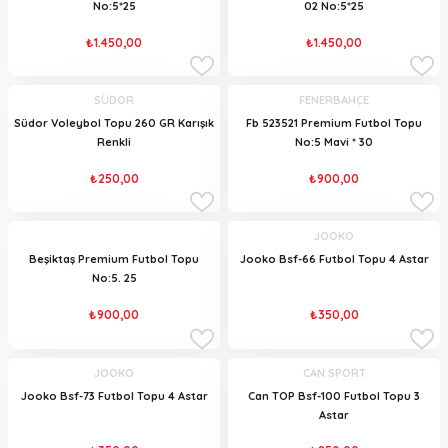
No:5*25
02 No:5*25
₺1.450,00
₺1.450,00
SÜDOR
FENERBAHÇE
Südor Voleybol Topu 260 GR Karışık
Fb 523521 Premium Futbol Topu
Renkli
No:5 Mavi * 30
₺250,00
₺900,00
JOOKO
Beşiktaş Premium Futbol Topu
Jooko Bsf-66 Futbol Topu 4 Astar
No:5. 25
₺900,00
₺350,00
JOOKO
CAN SPORT
Jooko Bsf-73 Futbol Topu 4 Astar
Can TOP Bsf-100 Futbol Topu 3
Astar