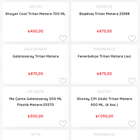
SHOTAY
BEŞİKTAŞ
Shoyat Cool Tritan Matara 700 ML.
Beşiktaş Tritan Matara 25388
₺400,00
₺875,00
GALATASARAY
FENERBAHÇE
Galatasaray Tritan Matara
Fenerbahçe Tritan Matara Laci
₺875,00
₺875,00
ME ÇANTA
SHOTAY
Me Çanta Galatasaray 500 ML
Shotay Çift Gözlü Tritan Matara
Plastik Matara-25570
900 ML. (4 Ass.)
₺500,00
₺1.050,00
GIPTA
FENERBAHÇE