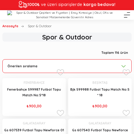
1000₺
ve üzeri siparişlerde
kargo bedava!
Anasayfa
Spor & Outdoor
Spor & Outdoor
Toplam 116 ürün
FENERBAHÇE
BEŞİKTAŞ
Fenerbahçe 599987 Futbol Topu
Bjk 599988 Futbol Topu Match No:5
Match No:5*18
* 18
₺900,00
₺900,00
GALATASARAY
GALATASARAY
Gs 607539 Futbol Topu Newforce 01
Gs 607540 Futbol Topu Newforce