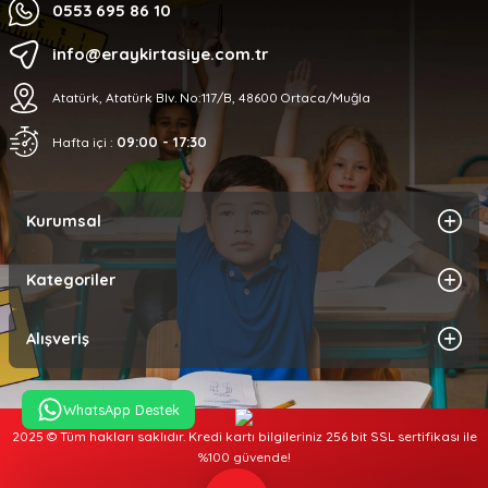
0553 695 86 10
info@eraykirtasiye.com.tr
Atatürk, Atatürk Blv. No:117/B, 48600 Ortaca/Muğla
09:00 - 17:30
Hafta içi :
Kurumsal
Kategoriler
Alışveriş
WhatsApp Destek
2025 © Tüm hakları saklıdır. Kredi kartı bilgileriniz 256 bit SSL sertifikası ile
%100 güvende!