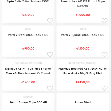
Gipta Belie Tritan Matara 730Cc
Fenerbahçe 615929 Futbol Topu
No:5*30
₺270,00
₺1.000,00
İREM
İREM
Vertex Prof Futbol Topu 5 NO
Vertex Hybrid Futbol Topu 5 NO
₺990,00
₺1.100,00
KIZILKAYA OYUNCAK
KIZILKAYA OYUNCAK
Kizilkaya Kzl-Kf-1 Full Face Snorkel
Kizilkaya Bestway Kzld-7260l-XL Full
Tam Yüz Daliş Maskesi Xs Çantalı
Face Maske Büyük Boy Fileli
₺1.450,00
₺1.450,00
SÜDOR
Südor Basket Topu 500 GR
Paten 38-41