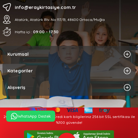
info@eraykirtasiye.com.tr
Atatürk, Atatürk Blv. No:117/B, 48600 Ortaca/Muğla
09:00 - 17:30
Hafta içi :
Kurumsal
Kategoriler
Alışveriş
WhatsApp Destek
2025 © Tüm hakları saklıdır. Kredi kartı bilgileriniz 256 bit SSL sertifikası ile
%100 güvende!