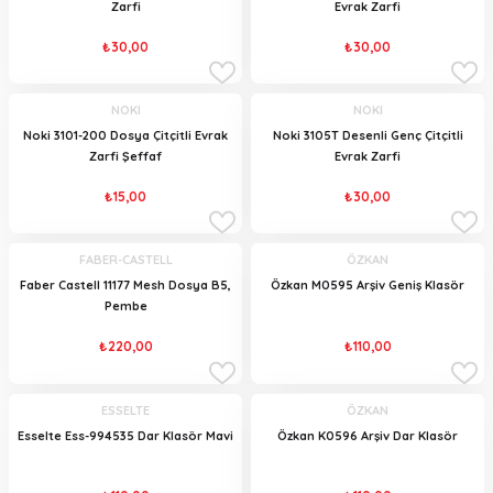
Zarfi
Evrak Zarfi
₺30,00
₺30,00
NOKI
NOKI
Noki 3101-200 Dosya Çitçitli Evrak
Noki 3105T Desenli Genç Çitçitli
Zarfi Şeffaf
Evrak Zarfi
₺15,00
₺30,00
FABER-CASTELL
ÖZKAN
Faber Castell 11177 Mesh Dosya B5,
Özkan M0595 Arşiv Geniş Klasör
Pembe
₺220,00
₺110,00
ESSELTE
ÖZKAN
Esselte Ess-994535 Dar Klasör Mavi
Özkan K0596 Arşiv Dar Klasör