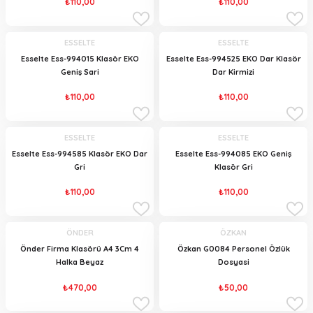
₺110,00
₺110,00
ESSELTE
ESSELTE
Esselte Ess-994015 Klasör EKO
Esselte Ess-994525 EKO Dar Klasör
Geniş Sari
Dar Kirmizi
₺110,00
₺110,00
ESSELTE
ESSELTE
Esselte Ess-994585 Klasör EKO Dar
Esselte Ess-994085 EKO Geniş
Gri
Klasör Gri
₺110,00
₺110,00
ÖNDER
ÖZKAN
Önder Firma Klasörü A4 3Cm 4
Özkan G0084 Personel Özlük
Halka Beyaz
Dosyasi
₺470,00
₺50,00