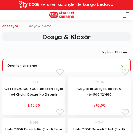
1000₺
ve üzeri siparişlerde
kargo bedava!
Anasayfa
Dosya & Klasör
Dosya & Klasör
Toplam 38 ürün
GIPTA
TİMON
Gipta K920100-5001 Rafadan Tayfa
Gs Çitçitli Dosya Dos-1905
A4 Çitçitli Dosya Mix Desenlı
464500*12*480
₺35,00
₺45,00
NOKI
NOKI
Noki 3105K Desenli Kiz Çitçitli Evrak
Noki 3105E Desenli Erkek Çitçitli