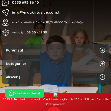
0553 695 86 10
info@eraykirtasiye.com.tr
Atatürk, Atatürk Blv. No:117/B, 48600 Ortaca/Muğla
09:00 - 17:30
Hafta içi :
Kurumsal
Kategoriler
Alışveriş
WhatsApp Destek
2025 © Tüm hakları saklıdır. Kredi kartı bilgileriniz 256 bit SSL sertifikası ile
%100 güvende!