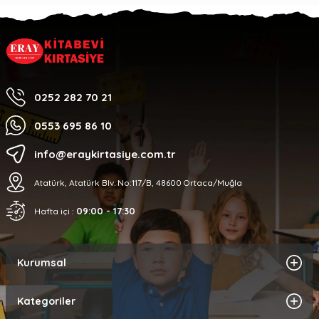
0252 282 70 21
0553 695 86 10
info@eraykirtasiye.com.tr
Atatürk, Atatürk Blv. No:117/B, 48600 Ortaca/Muğla
09:00 - 17:30
Hafta içi :
Kurumsal
Kategoriler