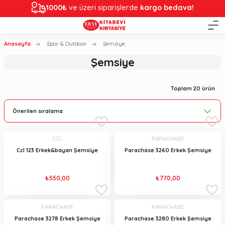
1000₺
ve üzeri siparişlerde
kargo bedava!
Anasayfa
Spor & Outdoor
Şemsiye
Şemsiye
Toplam 20 ürün
CCL
PARACHASE
Ccl 123 Erkek&bayan Şemsiye
Parachase 3260 Erkek Şemsiye
₺550,00
₺770,00
PARACHASE
PARACHASE
Parachase 3278 Erkek Şemsiye
Parachase 3280 Erkek Şemsiye