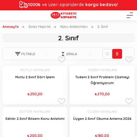
1000₺
ve üzeri siparişlerde
kargo bedava!
Anasayfa
Sınav Hazırlık
Konu Anlatımları
2. Sınıf
2. Sınıf
FİLTRELE
SIRALA
MUTLU YAYINLARI
TUDEM YAYINLARI
Mutlu 2.Sınıf Dört İşlem
Tudem 2.Sınıf Problem Çözmeyi
Öğreniyorum
₺250,00
₺270,00
EDİTÖR YAYINLARI
ÜÇGEN YAYINLARI
Editör 2.Sınıf Bilsem Konu Anlatimi
Üçgen 2.Sınıf Okuma Anlama 2026
₺200,00
₺180,00