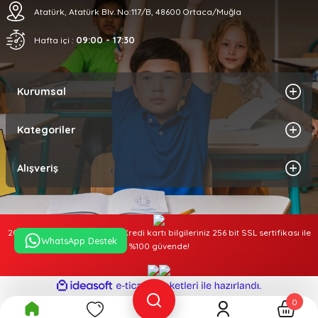
Atatürk, Atatürk Blv. No:117/B, 48600 Ortaca/Muğla
09:00 - 17:30
Hafta içi :
Kurumsal
Kategoriler
Alışveriş
2025 © Tüm hakları saklıdır. Kredi kartı bilgileriniz 256 bit SSL sertifikası ile
WhatsApp Destek
%100 güvende!
ideasoft
ile
e-
hazırlandı.
ticaret
0
paketleri