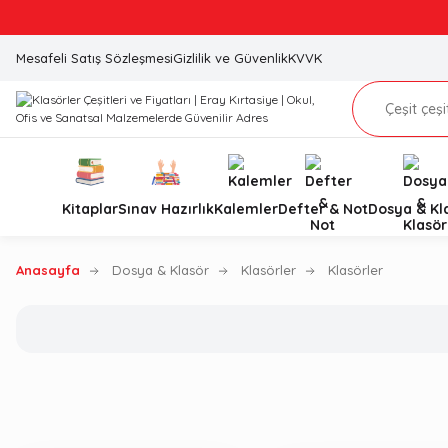
Mesafeli Satış Sözleşmesi
Gizlilik ve Güvenlik
KVVK
Kitaplar
Sınav Hazırlık
Kalemler
Defter & Not
Dosya & Kl
Anasayfa
Dosya & Klasör
Klasörler
Klasörler