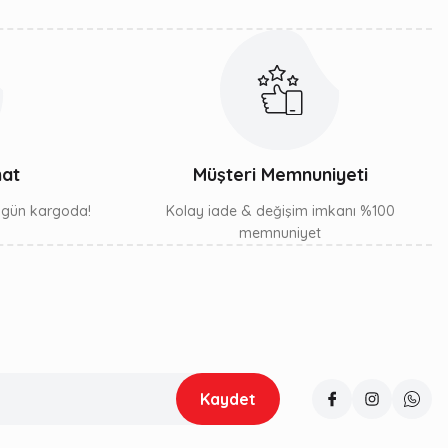
mat
Müşteri Memnuniyeti
ı gün kargoda!
Kolay iade & değişim imkanı %100
memnuniyet
Kaydet