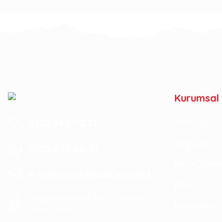
Kurumsal
0252 282 70 21
Hakkımızda
Mağazamız
0553 695 86 10
İletişim Bilgile
info@eraykirtasiye.com.tr
İletişim Formu
Atatürk, Atatürk Blv. No:117/B, 48600
Havale Bildir
Ortaca/Muğla