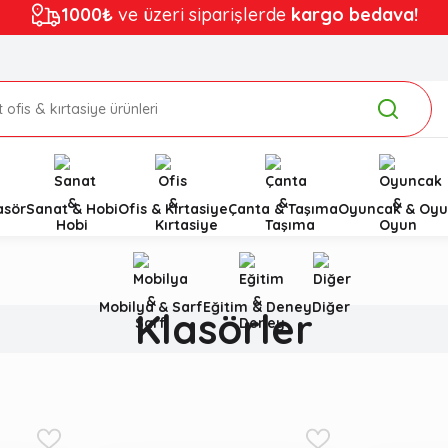
1000₺
ve üzeri siparişlerde
kargo bedava!
asör
Sanat & Hobi
Ofis & Kırtasiye
Çanta & Taşıma
Oyuncak & Oyu
Mobilya & Sarf
Eğitim & Deney
Diğer
Klasörler