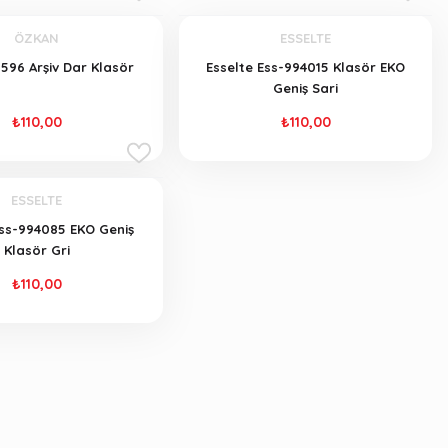
ÖZKAN
ESSELTE
596 Arşiv Dar Klasör
Esselte Ess-994015 Klasör EKO
Geniş Sari
₺110,00
₺110,00
ESSELTE
Ess-994085 EKO Geniş
Klasör Gri
₺110,00