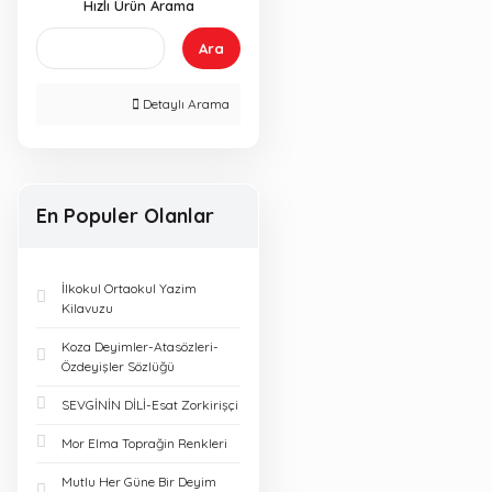
Hızlı Ürün Arama
Ara
Detaylı Arama
En Populer Olanlar
İlkokul Ortaokul Yazim
Kilavuzu
Koza Deyimler-Atasözleri-
Özdeyişler Sözlüğü
SEVGİNİN DİLİ-Esat Zorkirişçi
Mor Elma Toprağin Renkleri
Mutlu Her Güne Bir Deyim