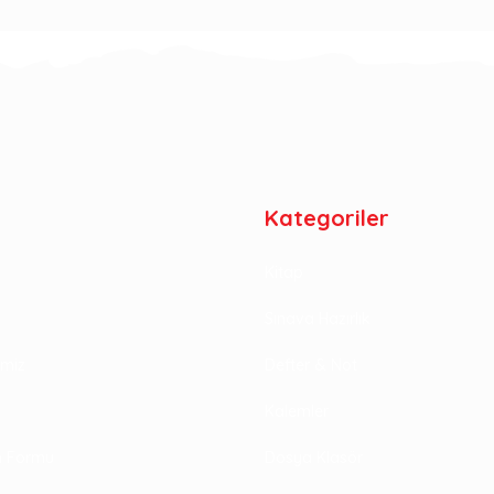
Kategoriler
Kitap
Sınava Hazırlık
rimiz
Defter & Not
Kalemler
im Formu
Dosya Klasör