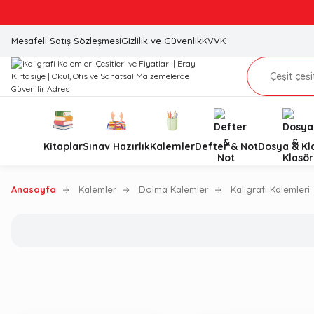
Mesafeli Satış Sözleşmesi
Gizlilik ve Güvenlik
KVVK
Kitaplar
Sınav Hazırlık
Kalemler
Defter & Not
Dosya & Kl
Anasayfa
Kalemler
Dolma Kalemler
Kaligrafi Kalemleri