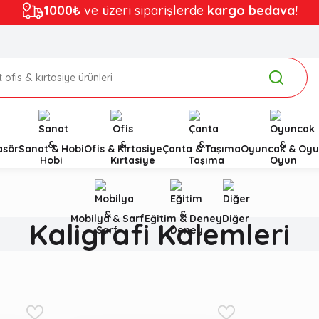
1000₺
ve üzeri siparişlerde
kargo bedava!
asör
Sanat & Hobi
Ofis & Kırtasiye
Çanta & Taşıma
Oyuncak & Oyu
Mobilya & Sarf
Eğitim & Deney
Diğer
Kaligrafi Kalemleri