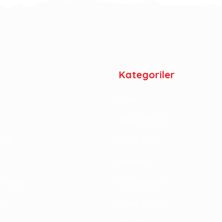
Kategoriler
Kitap
Sınava Hazırlık
rimiz
Defter & Not
Kalemler
im Formu
Dosya Klasör
riş
Sanat & Hobi