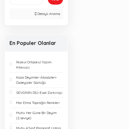
Detaylı Arama
En Populer Olanlar
İlkokul Ortaokul Yazim
Kilavuzu
Koza Deyimler-Atasözleri-
Özdeyişler Sözlüğü
SEVGİNİN DİLİ-Esat Zorkirişçi
Mor Elma Toprağin Renkleri
Mutlu Her Güne Bir Deyim
(2.seviye)
Mutlu 4.Sınıf Paragraf Ustasi