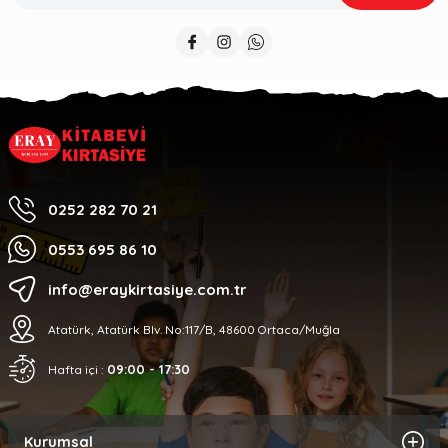
0252 282 70 21
0553 695 86 10
info@eraykirtasiye.com.tr
Atatürk, Atatürk Blv. No:117/B, 48600 Ortaca/Muğla
09:00 - 17:30
Hafta içi :
Kurumsal