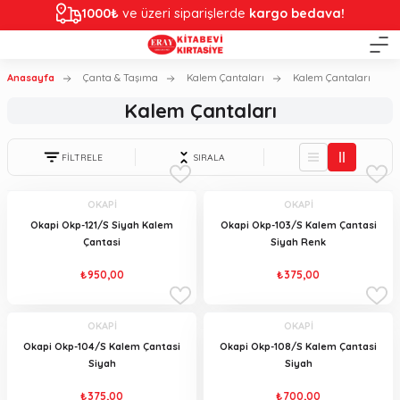
1000₺
ve üzeri siparişlerde
kargo bedava!
Anasayfa
Çanta & Taşıma
Kalem Çantaları
Kalem Çantaları
Kalem Çantaları
FİLTRELE
SIRALA
OKAPİ
OKAPİ
Okapi Okp-121/S Siyah Kalem
Okapi Okp-103/S Kalem Çantasi
Çantasi
Siyah Renk
₺950,00
₺375,00
OKAPİ
OKAPİ
Okapi Okp-104/S Kalem Çantasi
Okapi Okp-108/S Kalem Çantasi
Siyah
Siyah
₺375,00
₺700,00