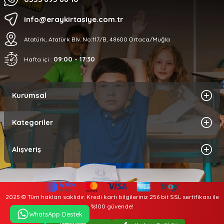
info@eraykirtasiye.com.tr
Atatürk, Atatürk Blv. No:117/B, 48600 Ortaca/Muğla
09:00 - 17:30
Hafta içi :
Kurumsal
Kategoriler
Alışveriş
2025 © Tüm hakları saklıdır. Kredi kartı bilgileriniz 256 bit SSL sertifikası ile
%100 güvende!
WhatsApp Destek