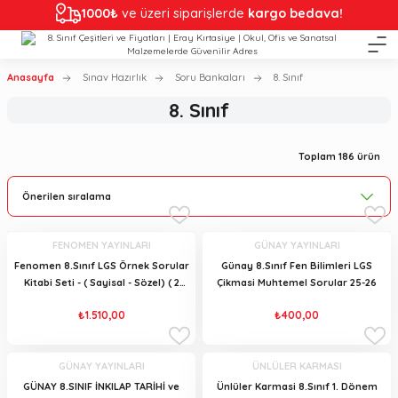
1000₺
ve üzeri siparişlerde
kargo bedava!
Anasayfa
Sınav Hazırlık
Soru Bankaları
8. Sınıf
8. Sınıf
Toplam 186 ürün
FENOMEN YAYINLARI
GÜNAY YAYINLARI
Fenomen 8.Sınıf LGS Örnek Sorular
Günay 8.Sınıf Fen Bilimleri LGS
Kitabi Seti - ( Sayisal - Sözel) ( 2
Çikmasi Muhtemel Sorular 25-26
Kitap )25-26
₺1.510,00
₺400,00
GÜNAY YAYINLARI
ÜNLÜLER KARMASI
GÜNAY 8.SINIF İNKILAP TARİHİ ve
Ünlüler Karmasi 8.Sınıf 1. Dönem