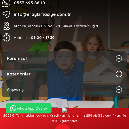
0553 695 86 10
info@eraykirtasiye.com.tr
Atatürk, Atatürk Blv. No:117/B, 48600 Ortaca/Muğla
09:00 - 17:30
Hafta içi :
Kurumsal
Kategoriler
Alışveriş
WhatsApp Destek
2025 © Tüm hakları saklıdır. Kredi kartı bilgileriniz 256 bit SSL sertifikası ile
%100 güvende!