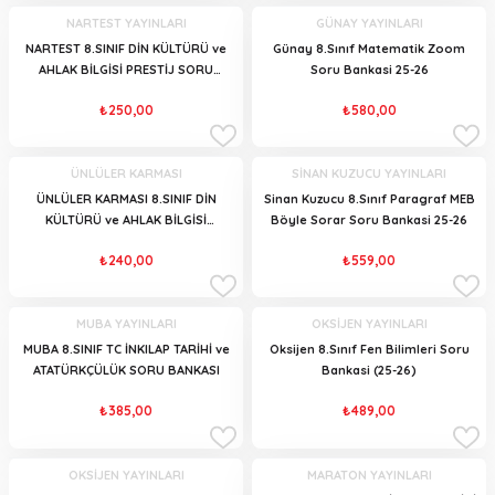
NARTEST YAYINLARI
GÜNAY YAYINLARI
NARTEST 8.SINIF DİN KÜLTÜRÜ ve
Günay 8.Sınıf Matematik Zoom
AHLAK BİLGİSİ PRESTİJ SORU
Soru Bankasi 25-26
BANKASI
₺250,00
₺580,00
ÜNLÜLER KARMASI
SİNAN KUZUCU YAYINLARI
ÜNLÜLER KARMASI 8.SINIF DİN
Sinan Kuzucu 8.Sınıf Paragraf MEB
KÜLTÜRÜ ve AHLAK BİLGİSİ
Böyle Sorar Soru Bankasi 25-26
SEMPATİK SORU BANKASI
₺240,00
₺559,00
MUBA YAYINLARI
OKSİJEN YAYINLARI
MUBA 8.SINIF TC İNKILAP TARİHİ ve
Oksijen 8.Sınıf Fen Bilimleri Soru
ATATÜRKÇÜLÜK SORU BANKASI
Bankasi (25-26)
₺385,00
₺489,00
OKSİJEN YAYINLARI
MARATON YAYINLARI