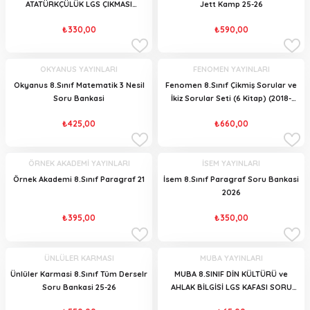
ATATÜRKÇÜLÜK LGS ÇIKMASI
Jett Kamp 25-26
MUHTEMEL SORULAR 25-26
₺330,00
₺590,00
OKYANUS YAYINLARI
FENOMEN YAYINLARI
Okyanus 8.Sınıf Matematik 3 Nesil
Fenomen 8.Sınıf Çikmiş Sorular ve
Soru Bankasi
İkiz Sorular Seti (6 Kitap) (2018-
2025)
₺425,00
₺660,00
ÖRNEK AKADEMİ YAYINLARI
İSEM YAYINLARI
Örnek Akademi 8.Sınıf Paragraf 21
İsem 8.Sınıf Paragraf Soru Bankasi
2026
₺395,00
₺350,00
ÜNLÜLER KARMASI
MUBA YAYINLARI
Ünlüler Karmasi 8.Sınıf Tüm Derselr
MUBA 8.SINIF DİN KÜLTÜRÜ ve
Soru Bankasi 25-26
AHLAK BİLGİSİ LGS KAFASI SORU
BANKASI