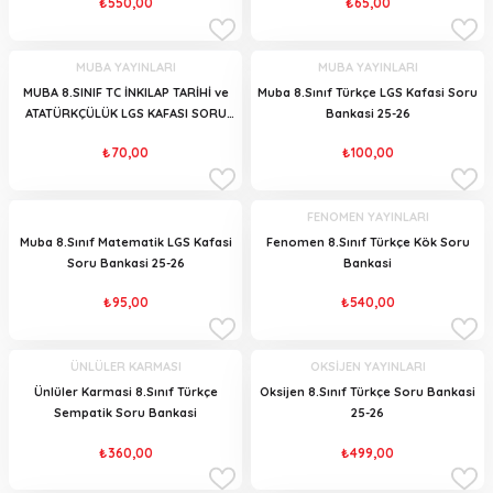
₺550,00
₺65,00
MUBA YAYINLARI
MUBA YAYINLARI
MUBA 8.SINIF TC İNKILAP TARİHİ ve
Muba 8.Sınıf Türkçe LGS Kafasi Soru
ATATÜRKÇÜLÜK LGS KAFASI SORU
Bankasi 25-26
BANKASI 25-26
₺70,00
₺100,00
FENOMEN YAYINLARI
Muba 8.Sınıf Matematik LGS Kafasi
Fenomen 8.Sınıf Türkçe Kök Soru
Soru Bankasi 25-26
Bankasi
₺95,00
₺540,00
ÜNLÜLER KARMASI
OKSİJEN YAYINLARI
Ünlüler Karmasi 8.Sınıf Türkçe
Oksijen 8.Sınıf Türkçe Soru Bankasi
Sempatik Soru Bankasi
25-26
₺360,00
₺499,00