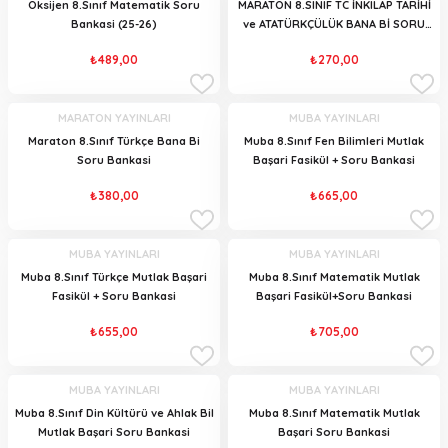
Oksijen 8.Sınıf Matematik Soru
MARATON 8.SINIF TC İNKILAP TARİHİ
Bankasi (25-26)
ve ATATÜRKÇÜLÜK BANA Bİ SORU
BANKASI
₺489,00
₺270,00
MARATON YAYINLARI
MUBA YAYINLARI
Maraton 8.Sınıf Türkçe Bana Bi
Muba 8.Sınıf Fen Bilimleri Mutlak
Soru Bankasi
Başari Fasikül + Soru Bankasi
₺380,00
₺665,00
MUBA YAYINLARI
MUBA YAYINLARI
Muba 8.Sınıf Türkçe Mutlak Başari
Muba 8.Sınıf Matematik Mutlak
Fasikül + Soru Bankasi
Başari Fasikül+Soru Bankasi
₺655,00
₺705,00
MUBA YAYINLARI
MUBA YAYINLARI
Muba 8.Sınıf Din Kültürü ve Ahlak Bil
Muba 8.Sınıf Matematik Mutlak
Mutlak Başari Soru Bankasi
Başari Soru Bankasi