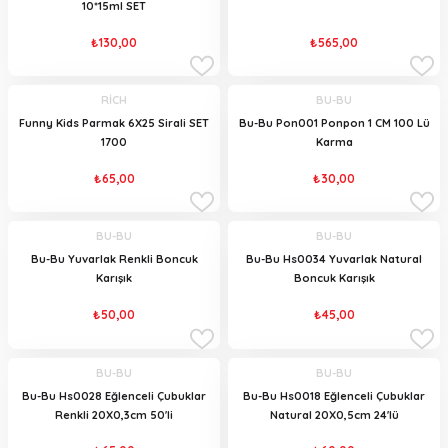
10*15ml SET
₺130,00
₺565,00
RİCH
BU-BU
Funny Kids Parmak 6X25 Sirali SET
Bu-Bu Pon001 Ponpon 1 CM 100 Lü
1700
Karma
₺65,00
₺30,00
BU-BU
BU-BU
Bu-Bu Yuvarlak Renkli Boncuk
Bu-Bu Hs0034 Yuvarlak Natural
Karışık
Boncuk Karışık
₺50,00
₺45,00
BU-BU
BU-BU
Bu-Bu Hs0028 Eğlenceli Çubuklar
Bu-Bu Hs0018 Eğlenceli Çubuklar
Renkli 20X0,3cm 50'li
Natural 20X0,5cm 24'lü