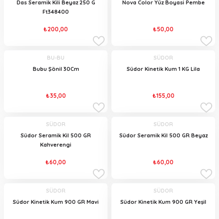
Das Seramik Kili Beyaz 250 G
Nova Color Yüz Boyasi Pembe
Ft348400
₺200,00
₺50,00
BU-BU
SÜDOR
Bubu Şönil 30Cm
Südor Kinetik Kum 1 KG Lila
₺35,00
₺155,00
SÜDOR
SÜDOR
Südor Seramik Kil 500 GR
Südor Seramik Kil 500 GR Beyaz
Kahverengi
₺60,00
₺60,00
SÜDOR
SÜDOR
Südor Kinetik Kum 900 GR Mavi
Südor Kinetik Kum 900 GR Yeşil