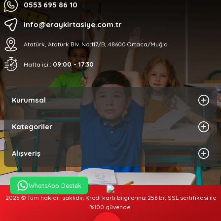
0553 695 86 10
info@eraykirtasiye.com.tr
Atatürk, Atatürk Blv. No:117/B, 48600 Ortaca/Muğla
09:00 - 17:30
Hafta içi :
Kurumsal
Kategoriler
Alışveriş
WhatsApp Destek
2025 © Tüm hakları saklıdır. Kredi kartı bilgileriniz 256 bit SSL sertifikası ile
%100 güvende!