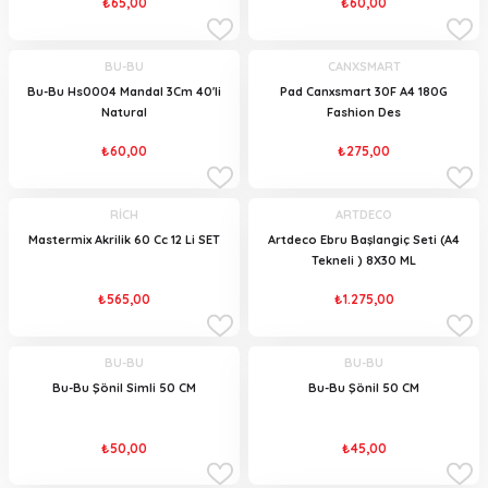
₺65,00
₺60,00
BU-BU
CANXSMART
Bu-Bu Hs0004 Mandal 3Cm 40'li
Pad Canxsmart 30F A4 180G
Natural
Fashion Des
₺60,00
₺275,00
RİCH
ARTDECO
Mastermix Akrilik 60 Cc 12 Li SET
Artdeco Ebru Başlangiç Seti (A4
Tekneli ) 8X30 ML
₺565,00
₺1.275,00
BU-BU
BU-BU
Bu-Bu Şönil Simli 50 CM
Bu-Bu Şönil 50 CM
₺50,00
₺45,00