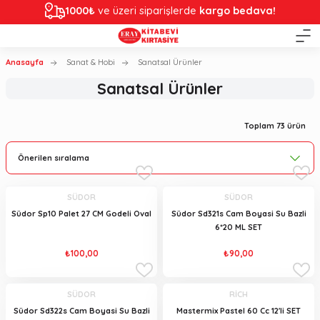
1000₺
ve üzeri siparişlerde
kargo bedava!
Anasayfa
Sanat & Hobi
Sanatsal Ürünler
Sanatsal Ürünler
Toplam 73 ürün
SÜDOR
SÜDOR
Südor Sp10 Palet 27 CM Godeli Oval
Südor Sd321s Cam Boyasi Su Bazli
6*20 ML SET
₺100,00
₺90,00
SÜDOR
RİCH
Südor Sd322s Cam Boyasi Su Bazli
Mastermix Pastel 60 Cc 12'li SET