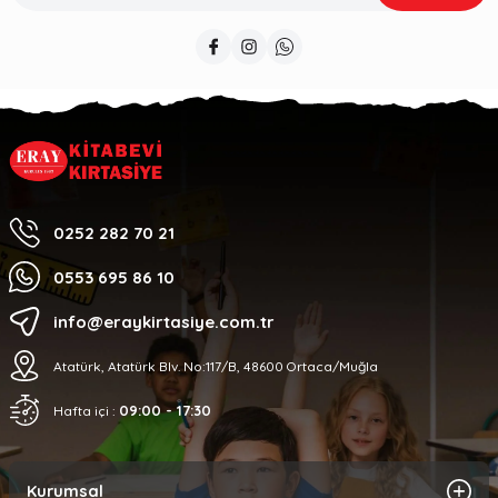
0252 282 70 21
0553 695 86 10
info@eraykirtasiye.com.tr
Atatürk, Atatürk Blv. No:117/B, 48600 Ortaca/Muğla
09:00 - 17:30
Hafta içi :
Kurumsal