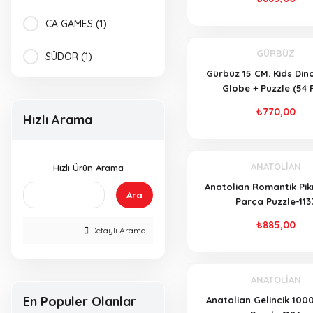
CA GAMES (1)
GÜRBÜZ
SÜDOR (1)
Gürbüz 15 CM. Kids Din
Globe + Puzzle (54 
₺770,00
Hızlı Arama
ANATOLİAN
Hızlı Ürün Arama
Anatolian Romantik Pik
Ara
Parça Puzzle-113
₺885,00
Detaylı Arama
ANATOLİAN
En Populer Olanlar
Anatolian Gelincik 100