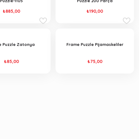
Puzzle-1105
Puzzle 200 Parça
₺885,00
₺190,00
 Puzzle Zatonya
Frame Puzzle Pijamaskeliler
₺85,00
₺75,00