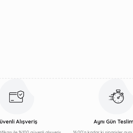
üvenli Alışveriş
Aynı Gün Tesli
ifikası ile %100 güvenli alışveriş
16:00’a kadar ki siparişler ayn