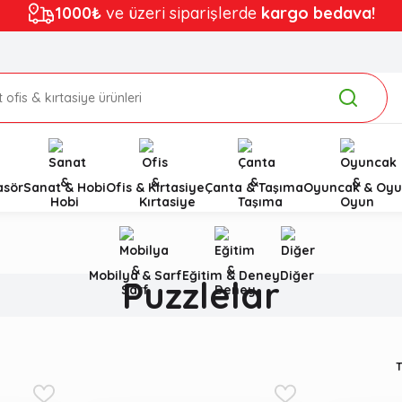
1000₺
ve üzeri siparişlerde
kargo bedava!
asör
Sanat & Hobi
Ofis & Kırtasiye
Çanta & Taşıma
Oyuncak & Oyu
Mobilya & Sarf
Eğitim & Deney
Diğer
Puzzlelar