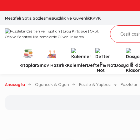
Mesafeli Satış Sözleşmesi
Gizlilik ve Güvenlik
KVVK
Kitaplar
Sınav Hazırlık
Kalemler
Defter & Not
Dosya & Kl
Anasayfa
Oyuncak & Oyun
Puzzle & Yapboz
Puzzlelar