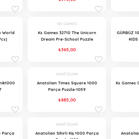
KS GAMES
o World
Ks Games 32710 The Unicorn
GÜRBÜZ 10
Pcs)
Dream Pre-School Puzzle
KIDS
₺365,00
ANATOLİAN
nik1000
Anatolian Times Square 1000
Ks Games O
7
Parça Puzzle-1059
₺885,00
ANATOLİAN
0 Parça
Anatolian Sihirli Kiş 1000 Parça
Anatolia