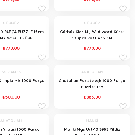
GÜRBÜZ
GÜRBÜZ
0 PARÇA PUZZLE 15cm
Gürbüz Kids My Wild Word Küre-
 MY WORLD KÜRE
100pcs Puzzle 15 CM
₺770,00
₺770,00
KS GAMES
ANATOLİAN
limpia Mix 1000 Parça
Anatolian Pariste Aşk 1000 Parça
Puzzle-1189
₺500,00
₺885,00
ANATOLİAN
MANKİ
n Yilbaşi 1000 Parça
Manki Mgs Urt-10 3953 Yildiz