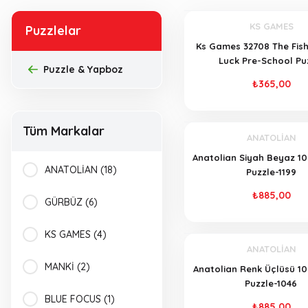
KS GAMES
Puzzlelar
Ks Games 32708 The Fis
Luck Pre-School Pu
Puzzle & Yapboz
₺365,00
Tüm Markalar
ANATOLİAN
Anatolian Siyah Beyaz 1
ANATOLİAN (18)
Puzzle-1199
₺885,00
GÜRBÜZ (6)
KS GAMES (4)
ANATOLİAN
MANKİ (2)
Anatolian Renk Üçlüsü 1
Puzzle-1046
BLUE FOCUS (1)
₺885,00