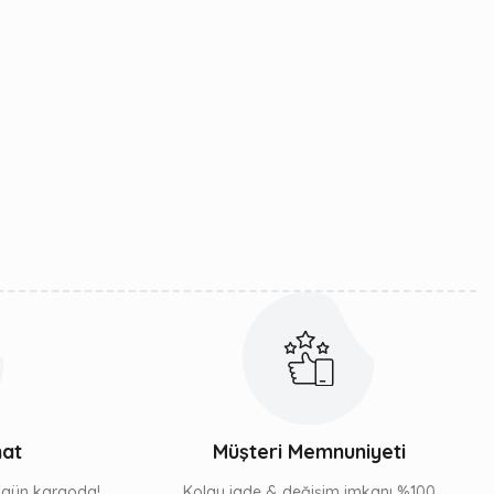
mat
Müşteri Memnuniyeti
ı gün kargoda!
Kolay iade & değişim imkanı %100