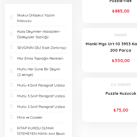
Puzzle-1184
₺885,00
İlkokul Ortaokul Yazim
Kilavuzu
Koza Deyimler-Atasözleri-
MANKİ
Özdeyişler Sözlüğü
Manki Mgs Urt-10 3953 Ka
SEVGİNİN DİLİ-Esat Zorkirişçi
200 Parça
Mor Elma Toprağin Renkleri
₺550,00
Mutlu Her Güne Bir Deyim
(2.seviye)
CA GAMES
Mutlu 4.Sınıf Paragraf Ustasi
Puzzle Kuzucuk
Mutlu 3.Sınıf Paragraf Ustasi
Mutlu 2.Sınıf Paragraf Ustasi
₺75,00
Mira ve Cüceler
KİTAP KURDU OLMAK
İSTEMEYEN MAYA-Anıl Basılı