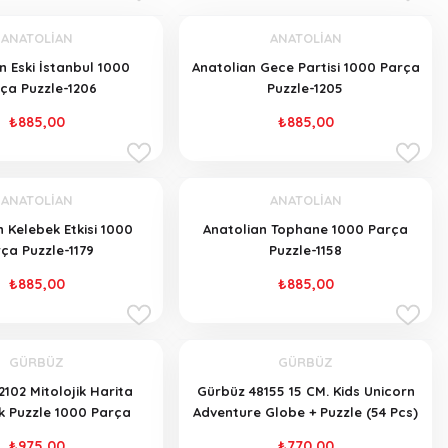
ANATOLİAN
ANATOLİAN
n Eski İstanbul 1000
Anatolian Gece Partisi 1000 Parça
ça Puzzle-1206
Puzzle-1205
₺885,00
₺885,00
ANATOLİAN
ANATOLİAN
 Kelebek Etkisi 1000
Anatolian Tophane 1000 Parça
ça Puzzle-1179
Puzzle-1158
₺885,00
₺885,00
GÜRBÜZ
GÜRBÜZ
2102 Mitolojik Harita
Gürbüz 48155 15 CM. Kids Unicorn
k Puzzle 1000 Parça
Adventure Globe + Puzzle (54 Pcs)
₺975,00
₺770,00