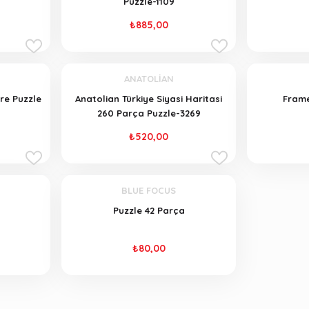
Puzzle-1109
₺885,00
ANATOLİAN
re Puzzle
Anatolian Türkiye Siyasi Haritasi
Frame
260 Parça Puzzle-3269
₺520,00
BLUE FOCUS
Puzzle 42 Parça
₺80,00