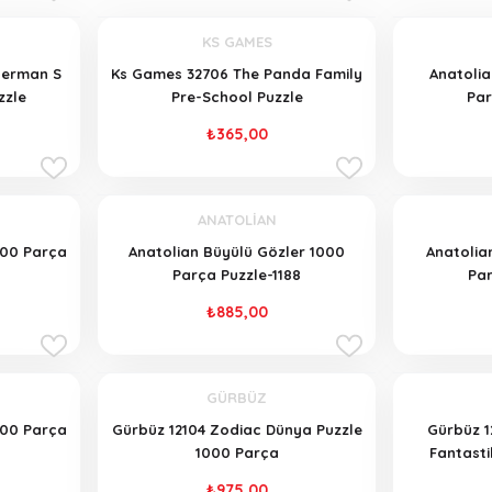
KS GAMES
herman S
Ks Games 32706 The Panda Family
Anatolia
zzle
Pre-School Puzzle
Par
₺365,00
ANATOLİAN
000 Parça
Anatolian Büyülü Gözler 1000
Anatolian
Parça Puzzle-1188
Par
₺885,00
GÜRBÜZ
000 Parça
Gürbüz 12104 Zodiac Dünya Puzzle
Gürbüz 1
1000 Parça
Fantasti
₺975,00