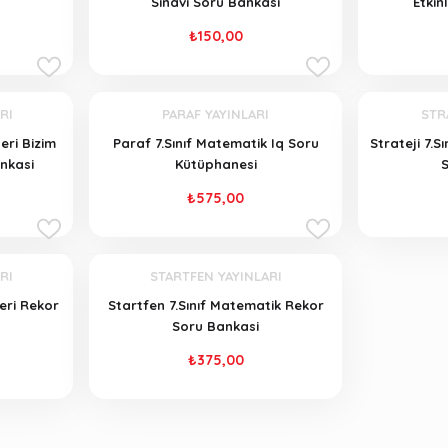
Sinavi Soru Bankasi
Etkin
₺150,00
RI
PARAF YAYINLARI
STR
leri Bizim
Paraf 7.Sınıf Matematik Iq Soru
Strateji 7.
ankasi
Kütüphanesi
₺575,00
RI
STARTFEN YAYINLARI
leri Rekor
Startfen 7.Sınıf Matematik Rekor
Soru Bankasi
₺375,00