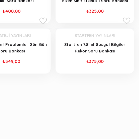
likli Soru Bankasi
Bizim Sınıf Etkinlikli Soru Bankasi
₺400,00
₺325,00
ATEJİ YAYINLARI
STARTFEN YAYINLARI
Sınıf Problemler Gün Gün
Startfen 7.Sınıf Sosyal Bilgiler
Soru Bankasi
Rekor Soru Bankasi
₺549,00
₺375,00