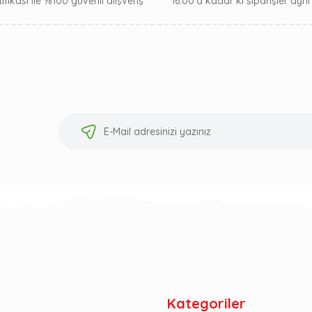
ifikası ile %100 güvenli alışveriş
16:00’a kadar ki siparişler ayn
Kategoriler