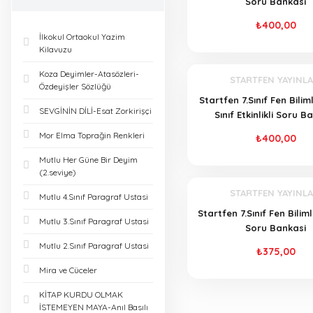
Soru Bankasi
KOZ YAYINLARI (2)
₺400,00
İlkokul Ortaokul Yazim
PARAF YAYINLARI (2)
Kilavuzu
Koza Deyimler-Atasözleri-
STARTFEN YAYINLA
ALTINKARMA
Özdeyişler Sözlüğü
YAYINLARI (1)
Startfen 7.Sınıf Fen Bilim
SEVGİNİN DİLİ-Esat Zorkirişçi
Sınıf Etkinlikli Soru B
BEŞ YILDIZ YAYINLARI
Mor Elma Toprağin Renkleri
₺400,00
(1)
Mutlu Her Güne Bir Deyim
(2.seviye)
EDİTÖR YAYINLARI (1)
STARTFEN YAYINLA
Mutlu 4.Sınıf Paragraf Ustasi
EN YAYINLARI (1)
Startfen 7.Sınıf Fen Bilim
Mutlu 3.Sınıf Paragraf Ustasi
Soru Bankasi
GÜNAY YAYINLARI (1)
Mutlu 2.Sınıf Paragraf Ustasi
₺375,00
Mira ve Cüceler
İSEM YAYINLARI (1)
KİTAP KURDU OLMAK
İSTEMEYEN MAYA-Anıl Basılı
LODOS YAYINLARI (1)