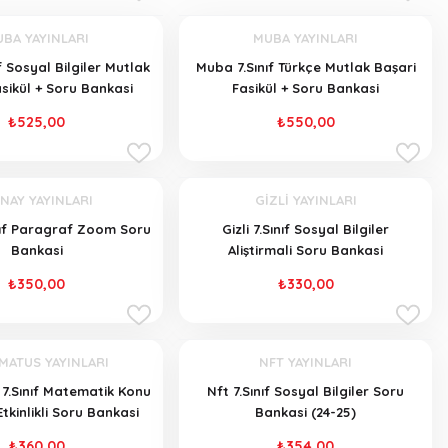
BA YAYINLARI
MUBA YAYINLARI
f Sosyal Bilgiler Mutlak
Muba 7.Sınıf Türkçe Mutlak Başari
sikül + Soru Bankasi
Fasikül + Soru Bankasi
₺525,00
₺550,00
NAY YAYINLARI
GİZLİ YAYINLARI
nıf Paragraf Zoom Soru
Gizli 7.Sınıf Sosyal Bilgiler
Bankasi
Aliştirmali Soru Bankasi
₺350,00
₺330,00
MATUS YAYINLARI
NFT YAYINLARI
7.Sınıf Matematik Konu
Nft 7.Sınıf Sosyal Bilgiler Soru
Etkinlikli Soru Bankasi
Bankasi (24-25)
₺360,00
₺354,00