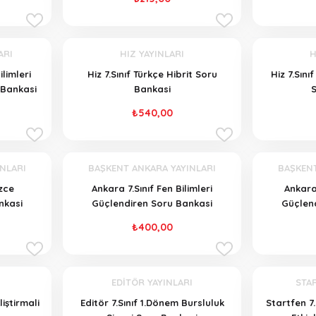
ARI
HIZ YAYINLARI
H
limleri
Hiz 7.Sınıf Türkçe Hibrit Soru
Hiz 7.Sını
 Bankasi
Bankasi
₺540,00
NLARI
BAŞKENT ANKARA YAYINLARI
BAŞKENT
izce
Ankara 7.Sınıf Fen Bilimleri
Ankara
nkasi
Güçlendiren Soru Bankasi
Güçlen
₺400,00
EDİTÖR YAYINLARI
STAR
liştirmali
Editör 7.Sınıf 1.Dönem Bursluluk
Startfen 7.