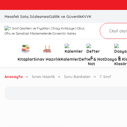
Mesafeli Satış Sözleşmesi
Gizlilik ve Güvenlik
KVVK
Kitaplar
Sınav Hazırlık
Kalemler
Defter & Not
Dosya & Kl
Anasayfa
Sınav Hazırlık
Soru Bankaları
7. Sınıf