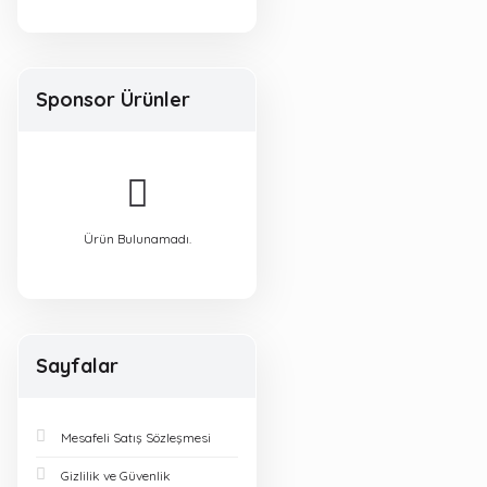
MATEMATUS
YAYINLARI (1)
Sponsor Ürünler
MATSEV YAYINLARI (1)
NFT YAYINLARI (1)
OKYANUS YAYINLARI
Ürün Bulunamadı.
(1)
STRATEJİ YAYINLARI
(1)
Sayfalar
Mesafeli Satış Sözleşmesi
Gizlilik ve Güvenlik