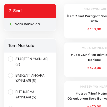
İSEM YAYINLARI
7. Sınıf
İsem 7.Sınıf Paragraf So
2026
Soru Bankaları
₺350,00
Tüm Markalar
MUBA YAYINLARI
Muba 7.Sınıf Fen Biliml
STARTFEN YAYINLARI
Bankasi
(8)
₺570,00
BAŞKENT ANKARA
YAYINLARI (5)
MATSEV YAYINLAR
ELİT KARMA
Matsev 7.Sınıf Matm
YAYINLARI (5)
Öğreniyorum Soru Bankas
₺470,00