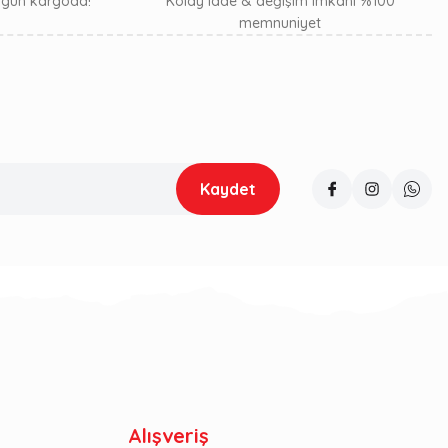
ı gün kargoda!
Kolay iade & değişim imkanı %100
memnuniyet
Kaydet
Alışveriş