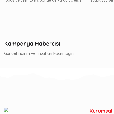
1000₺ ve üzeri tüm siparişlerde kargo ücretsiz
256bit SSL sert
Kampanya Habercisi
Güncel indirim ve fırsatları kaçırmayın.
Kurumsal