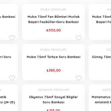
MUBA YAYINLARI
MU
ru Bankasi
Muba 7.Sınıf Fen Bilimleri Mutlak
Muba 7.Sını
Başari Fasiküller+Soru Bankasi
Başari Fa
₺550,00
MUBA YAYINLARI
GÜ
eri Soru
Muba 7.Sınıf Türkçe Soru Bankasi
Günay 7.Sı
₺385,00
I
OKYANUS YAYINLARI
MATE
atik
Okyanus 7.Sınıf Sosyal Bilgiler
Matematus 
i (24-25)
Soru Bankasi
Anlatimli 
₺215,00