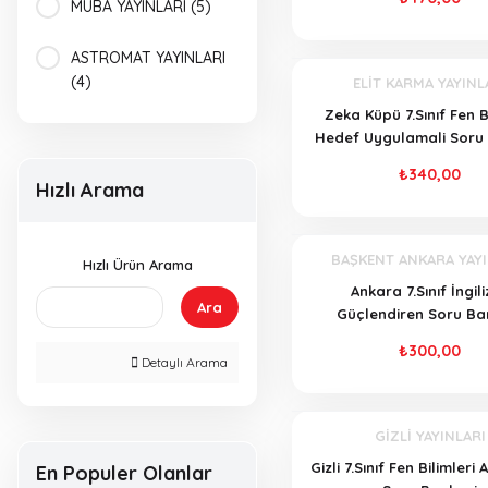
MUBA YAYINLARI (5)
ASTROMAT YAYINLARI
(4)
ELİT KARMA YAYINL
Zeka Küpü 7.Sınıf Fen Bi
KAFADENGİ
Hedef Uygulamali Soru
YAYINLARI (4)
₺340,00
Hızlı Arama
NARTEST YAYINLARI
(4)
BAŞKENT ANKARA YAYI
Hızlı Ürün Arama
OKSİJEN YAYINLARI
Ankara 7.Sınıf İngil
(4)
Ara
Güçlendiren Soru Ba
₺300,00
YANIT YAYINLARI (4)
Detaylı Arama
GİZLİ YAYINLARI (2)
GİZLİ YAYINLARI
HIZ YAYINLARI (2)
Gizli 7.Sınıf Fen Bilimleri A
En Populer Olanlar