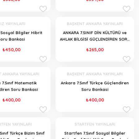
IZ YAYINLARI
BAŞKENT ANKARA YAYINLARI
f Sosyal Bilgiler Hibrit
ANKARA 7.SINIF DİN KÜLTÜRÜ ve
Soru Bankasi
AHLAK BİLGİSİ GÜÇLENDİREN SORU
BANKASI
₺450,00
₺265,00
 ANKARA YAYINLARI
BAŞKENT ANKARA YAYINLARI
 7.Sınıf Matematik
Ankara 7.Sınıf Türkçe Güçlendiren
diren Soru Bankasi
Soru Bankasi
₺400,00
₺400,00
TFEN YAYINLARI
STARTFEN YAYINLARI
Sınıf Türkçe Bizim Sınıf
Startfen 7.Sınıf Sosyal Bilgiler