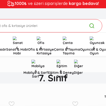
1000₺
ve üzeri siparişlerde
kargo bedava!
asör
Sanat & Hobi
Ofis & Kırtasiye
Çanta & Taşıma
Oyuncak & Oyu
Mobilya & Sarf
Eğitim & Deney
Diğer
7. Sınıf