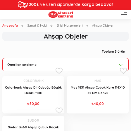
1000₺
ve üzeri siparişlerde
kargo bedava!
Anasayfa
Sanat & Hobi
El İşi Malzemeleri
Ahşap Objeler
Ahşap Objeler
Toplam 3 ürün
COLORBANK
MAS
Colorbank Ahşap Dil Çubuğu Büyük
Mas 1831 Ahşap Çubuk Kare 114X10
Renkli *100
X2 MM Renkli
₺50,00
₺40,00
SÜDOR
Südor Bs69 Ahşap Çubuk Küçük