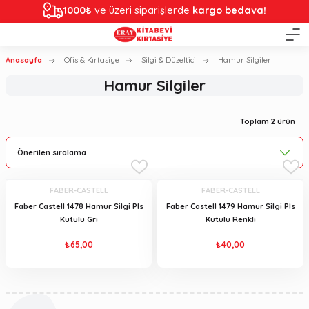
1000₺
ve üzeri siparişlerde
kargo bedava!
Anasayfa
Ofis & Kırtasiye
Silgi & Düzeltici
Hamur Silgiler
Hamur Silgiler
Toplam 2 ürün
FABER-CASTELL
FABER-CASTELL
Faber Castell 1478 Hamur Silgi Pls
Faber Castell 1479 Hamur Silgi Pls
Kutulu Gri
Kutulu Renkli
₺65,00
₺40,00