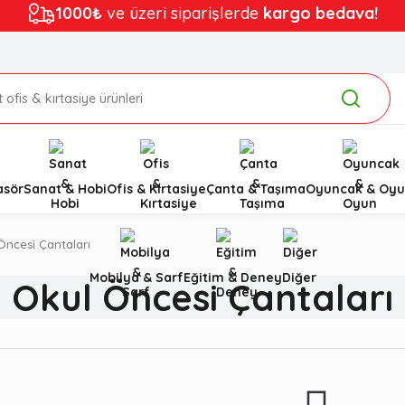
1000₺
ve üzeri siparişlerde
kargo bedava!
asör
Sanat & Hobi
Ofis & Kırtasiye
Çanta & Taşıma
Oyuncak & Oyu
Öncesi Çantaları
Mobilya & Sarf
Eğitim & Deney
Diğer
Okul Öncesi Çantaları