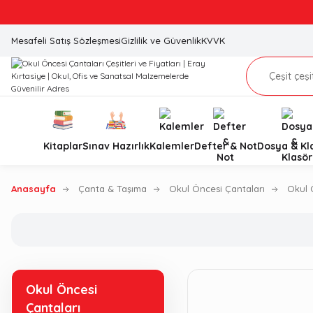
Mesafeli Satış Sözleşmesi
Gizlilik ve Güvenlik
KVVK
Kitaplar
Sınav Hazırlık
Kalemler
Defter & Not
Dosya & Kl
Anasayfa
Çanta & Taşıma
Okul Öncesi Çantaları
Okul 
Okul Öncesi
Çantaları