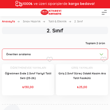
1000₺
ve üzeri siparişlerde
kargo bedava!
Anasayfa
Sınav Hazırlık
Tatil & Etkinlik
2. Sınıf
2. Sınıf
Toplam 2 ürün
ÖĞRETMENEVDE YAYINLARI
GİRİŞ YAYINLARI
Öğretmen Evde 2.Sınıf Yariyil Tatil
Giriş 2.Sınıf Süreç Odakli Kasim Ara
Seti (25-26)
Tatil Fasikülü
₺130,00
₺25,00