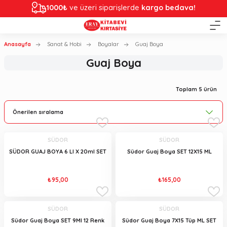
1000₺
ve üzeri siparişlerde
kargo bedava!
Anasayfa
Sanat & Hobi
Boyalar
Guaj Boya
Guaj Boya
Toplam 5 ürün
SÜDOR
SÜDOR
SÜDOR GUAJ BOYA 6 LI X 20ml SET
Südor Guaj Boya SET 12X15 ML
₺95,00
₺165,00
SÜDOR
SÜDOR
Südor Guaj Boya SET 9Ml 12 Renk
Südor Guaj Boya 7X15 Tüp ML SET