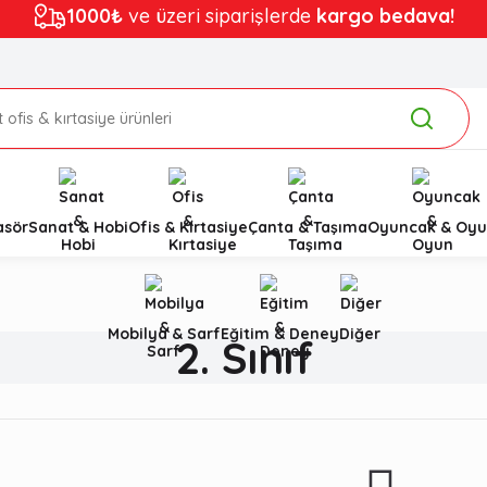
1000₺
ve üzeri siparişlerde
kargo bedava!
asör
Sanat & Hobi
Ofis & Kırtasiye
Çanta & Taşıma
Oyuncak & Oyu
Mobilya & Sarf
Eğitim & Deney
Diğer
2. Sınıf