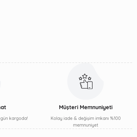
mat
Müşteri Memnuniyeti
ı gün kargoda!
Kolay iade & değişim imkanı %100
memnuniyet