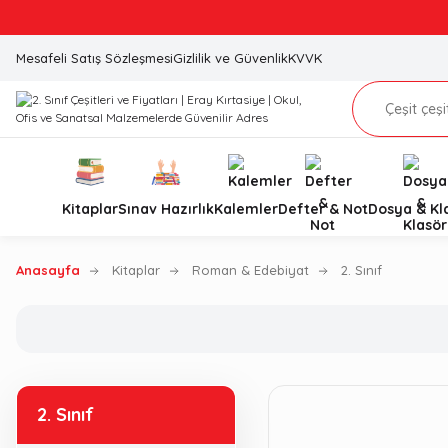
Mesafeli Satış Sözleşmesi
Gizlilik ve Güvenlik
KVVK
Kitaplar
Sınav Hazırlık
Kalemler
Defter & Not
Dosya & Kl
Anasayfa
Kitaplar
Roman & Edebiyat
2. Sınıf
2. Sınıf