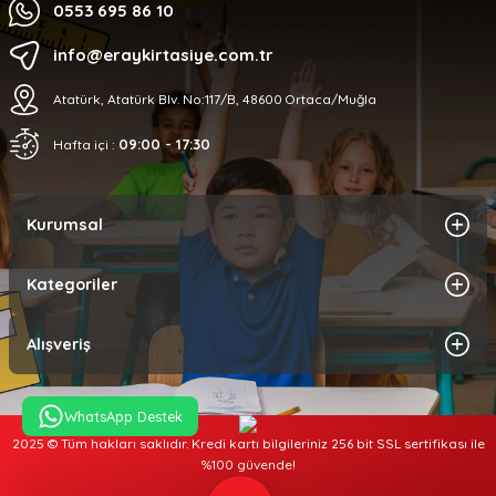
0553 695 86 10
info@eraykirtasiye.com.tr
Atatürk, Atatürk Blv. No:117/B, 48600 Ortaca/Muğla
09:00 - 17:30
Hafta içi :
Kurumsal
Kategoriler
Alışveriş
WhatsApp Destek
2025 © Tüm hakları saklıdır. Kredi kartı bilgileriniz 256 bit SSL sertifikası ile
%100 güvende!