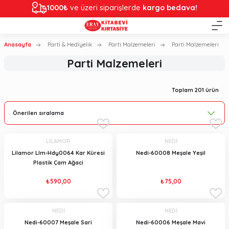
1000₺
ve üzeri siparişlerde
kargo bedava!
Anasayfa
Parti & Hediyelik
Parti Malzemeleri
Parti Malzemeleri
Parti Malzemeleri
Toplam 201 ürün
LİLAMOR
NEDİ
Lilamor Llm-Hdy0064 Kar Küresi
Nedi-60008 Meşale Yeşil
Plastik Çam Ağaci
₺590,00
₺75,00
NEDİ
NEDİ
Nedi-60007 Meşale Sari
Nedi-60006 Meşale Mavi