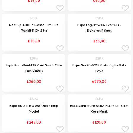
₺65,00
₺80,00
NEDİ
ESPA
Nedi Fp-40003 Fiesta Sim Süs
Espa Esg-Xf5744 Pkt-12-Li -
Renkli 5 CM 2 Mt
Dekoratif Saat
₺35,00
₺35,00
ESPA
ESPA
Espa Kum-Sa-4433 Kum Saati Cam
Espa Su-Sa-5018 Batmayan Sulu
Lüx Gümüş
Love
₺260,00
₺270,00
ESPA
ESPA
Espa Su-Sa-130 Aşk Ölçer Kalp
Espa Cam-Kure-3462 Pkt-12-Li - Cam
Model
Küre Minik
₺245,00
₺120,00