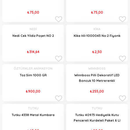
₺75,00
₺75,00
NEDİ
KİKA
Nedi Cek Yildiz Poşet NO 2
Kika Hil-1000043 No:2 Fiyonk
₺314,64
₺2,50
ÖZTÜRKLER ANİMASYON
WINNBOSS
Toz Sim 1000 GR
Winnboss Pilli Dekoratif LED
Boncuk 10 Metrerenkli
₺900,00
₺255,00
TUTKU
TUTKU
Tutku 4338 Metal Kumbara
Tutku 40973 Hediyelik Kutu
Pencereli Kurdeleli Paket 6 LI