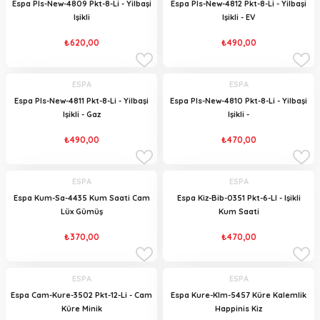
Espa Pls-New-4809 Pkt-8-Li - Yilbaşi
Espa Pls-New-4812 Pkt-8-Li - Yilbaşi
Işikli
Işikli - EV
₺620,00
₺490,00
ESPA
ESPA
Espa Pls-New-4811 Pkt-8-Li - Yilbaşi
Espa Pls-New-4810 Pkt-8-Li - Yilbaşi
Işikli - Gaz
Işikli -
₺490,00
₺470,00
ESPA
ESPA
Espa Kum-Sa-4435 Kum Saati Cam
Espa Kiz-Bib-0351 Pkt-6-LI - Işikli
Lüx Gümüş
Kum Saati
₺370,00
₺470,00
ESPA
ESPA
Espa Cam-Kure-3502 Pkt-12-Li - Cam
Espa Kure-Klm-5457 Küre Kalemlik
Küre Minik
Happinis Kiz