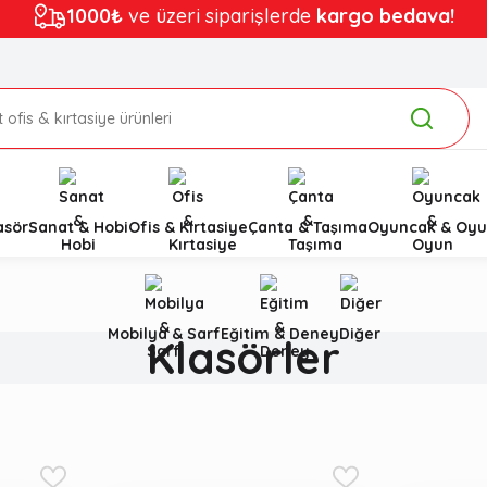
1000₺
ve üzeri siparişlerde
kargo bedava!
asör
Sanat & Hobi
Ofis & Kırtasiye
Çanta & Taşıma
Oyuncak & Oyu
Mobilya & Sarf
Eğitim & Deney
Diğer
Klasörler