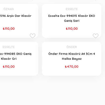
ÖZKAN
ESSELTE
596 Arşiv Dar Klasör
Esselte Ess-994015 Klasör EKO
Geniş Sari
₺110,00
₺110,00
ESSELTE
ÖNDER
Ess-994085 EKO Geniş
Önder Firma Klasörü A4 3Cm 4
Klasör Gri
Halka Beyaz
₺110,00
₺470,00