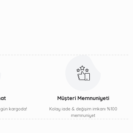
mat
Müşteri Memnuniyeti
ı gün kargoda!
Kolay iade & değişim imkanı %100
memnuniyet