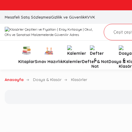
Mesafeli Satış Sözleşmesi
Gizlilik ve Güvenlik
KVVK
Kitaplar
Sınav Hazırlık
Kalemler
Defter & Not
Dosya & Kl
Anasayfa
Dosya & Klasör
Klasörler