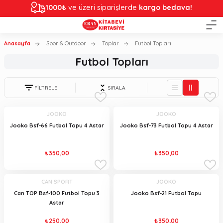
1000₺
ve üzeri siparişlerde
kargo bedava!
Anasayfa
Spor & Outdoor
Toplar
Futbol Topları
Futbol Topları
FİLTRELE
SIRALA
JOOKO
JOOKO
Jooko Bsf-66 Futbol Topu 4 Astar
Jooko Bsf-73 Futbol Topu 4 Astar
₺350,00
₺350,00
CAN SPORT
JOOKO
Can TOP Bsf-100 Futbol Topu 3
Jooko Bsf-21 Futbol Topu
Astar
₺250,00
₺350,00