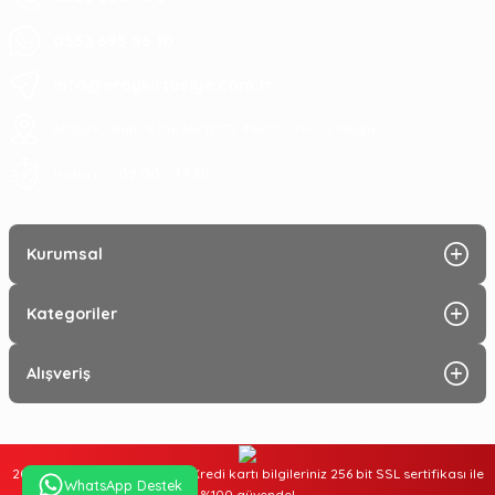
0553 695 86 10
info@eraykirtasiye.com.tr
Atatürk, Atatürk Blv. No:117/B, 48600 Ortaca/Muğla
09:00 - 17:30
Hafta içi :
Kurumsal
Kategoriler
Alışveriş
2025 © Tüm hakları saklıdır. Kredi kartı bilgileriniz 256 bit SSL sertifikası ile
WhatsApp Destek
%100 güvende!