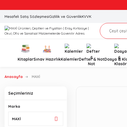
Mesafeli Satış Sözleşmesi
Gizlilik ve Güvenlik
KVVK
Kitaplar
Sınav Hazırlık
Kalemler
Defter & Not
Dosya & Kl
Anasayfa
MAXİ
Seçimleriniz
Marka
MAXİ