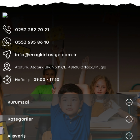
0252 282 70 21
0553 695 86 10
info@eraykirtasiye.com.tr
Atatürk, Atatürk Blv. No:117/B, 48600 Ortaca/Muğla
09:00 - 17:30
Hafta içi :
Kurumsal
Kategoriler
Alışveriş