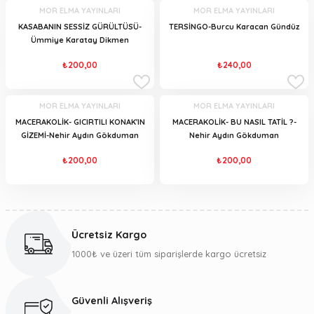
MOR ELMA YAYINLARI
MOR ELMA YAYINLARI
KASABANIN SESSİZ GÜRÜLTÜSÜ-
TERSİNGO-Burcu Karacan Gündüz
Ümmiye Karatay Dikmen
₺200,00
₺240,00
MOR ELMA YAYINLARI
MOR ELMA YAYINLARI
MACERAKOLİK- GICIRTILI KONAK'IN
MACERAKOLİK- BU NASIL TATİL ?-
GİZEMİ-Nehir Aydın Gökduman
Nehir Aydın Gökduman
₺200,00
₺200,00
Ücretsiz Kargo
1000₺ ve üzeri tüm siparişlerde kargo ücretsiz
Güvenli Alışveriş