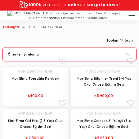
1000₺
ve üzeri siparişlerde
kargo bedava!
Anasayfa
MOR ELMA YAYINLARI
Toplam 14 ürün
MOR ELMA YAYINLARI
MOR ELMA YAYINLARI
Mor Elma Toprağin Renkleri
Mor Elma Bilginler Treni 3-4 Yaş
Okul Öncesi Eğitim Seti
₺400,00
₺3.900,00
MOR ELMA YAYINLARI
MOR ELMA YAYINLARI
Mor Elma Cici Mici (2-3 Yaş) Okul
Mor Elma Gelecek 21. Yüzyil (5-6
Öncesi Eğitim Seti
Yaş) Okul Öncesi Eğitim Seti
₺2.500,00
₺5.850,00