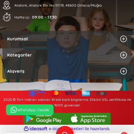
Atatürk, Atatürk Blv. No:117/B, 48600 Ortaca/Muğla
09:00 - 17:30
Hafta içi :
Kurumsal
Kategoriler
Alışveriş
2025 © Tüm hakları saklıdır. Kredi kartı bilgileriniz 256 bit SSL sertifikası ile
%100 güvende!
WhatsApp Destek
ideasoft
ile
e-
hazırlandı.
ticaret