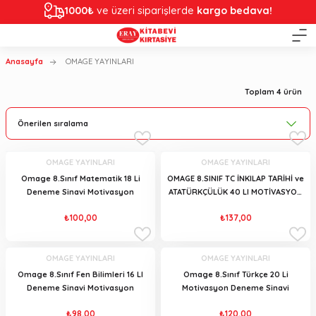
1000₺
ve üzeri siparişlerde
kargo bedava!
Anasayfa
OMAGE YAYINLARI
Toplam 4 ürün
OMAGE YAYINLARI
OMAGE YAYINLARI
Omage 8.Sınıf Matematik 18 Li
OMAGE 8.SINIF TC İNKILAP TARİHİ ve
Deneme Sinavi Motivasyon
ATATÜRKÇÜLÜK 40 LI MOTİVASYON
DENEME SINAVI
₺100,00
₺137,00
OMAGE YAYINLARI
OMAGE YAYINLARI
Omage 8.Sınıf Fen Bilimleri 16 LI
Omage 8.Sınıf Türkçe 20 Li
Deneme Sinavi Motivasyon
Motivasyon Deneme Sinavi
₺98,00
₺120,00