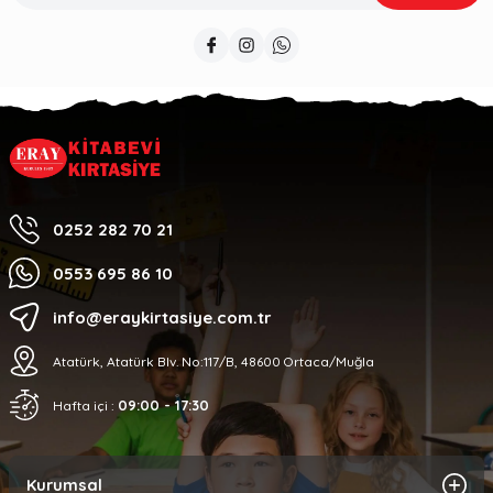
0252 282 70 21
0553 695 86 10
info@eraykirtasiye.com.tr
Atatürk, Atatürk Blv. No:117/B, 48600 Ortaca/Muğla
09:00 - 17:30
Hafta içi :
Kurumsal