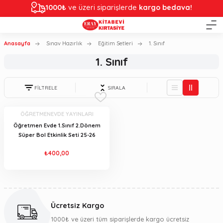
1000₺
ve üzeri siparişlerde
kargo bedava!
Anasayfa
Sınav Hazırlık
Eğitim Setleri
1. Sınıf
1. Sınıf
FİLTRELE
SIRALA
ÖĞRETMENEVDE YAYINLARI
Öğretmen Evde 1.Sınıf 2.Dönem
Süper Bol Etkinlik Seti 25-26
₺400,00
Ücretsiz Kargo
1000₺ ve üzeri tüm siparişlerde kargo ücretsiz