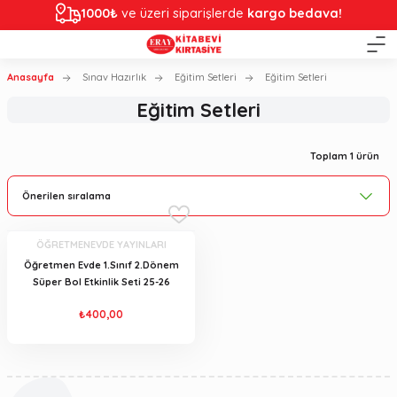
1000₺
ve üzeri siparişlerde
kargo bedava!
Anasayfa
Sınav Hazırlık
Eğitim Setleri
Eğitim Setleri
Eğitim Setleri
Toplam 1 ürün
ÖĞRETMENEVDE YAYINLARI
Öğretmen Evde 1.Sınıf 2.Dönem
Süper Bol Etkinlik Seti 25-26
₺400,00